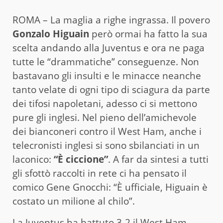
ROMA – La maglia a righe ingrassa. Il povero
Gonzalo Higuain
però ormai ha fatto la sua
scelta andando alla Juventus e ora ne paga
tutte le “drammatiche” conseguenze. Non
bastavano gli insulti e le minacce neanche
tanto velate di ogni tipo di sciagura da parte
dei tifosi napoletani, adesso ci si mettono
pure gli inglesi. Nel pieno dell’amichevole
dei bianconeri contro il West Ham, anche i
telecronisti inglesi si sono sbilanciati in un
laconico:
“È ciccione”
. A far da sintesi a tutti
gli sfottò raccolti in rete ci ha pensato il
comico Gene Gnocchi: “È ufficiale, Higuain è
costato un milione al chilo”.
La Juventus ha battuto 3-2 il West Ham