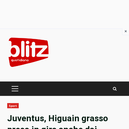
×
Skip
to
content
PRIMARY
MENU
Sport
Juventus, Higuain grasso