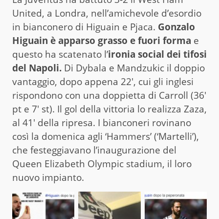
United, a Londra, nell’amichevole d’esordio
in bianconero di Higuain e Pjaca.
Gonzalo
Higuain è apparso grasso e fuori forma
e
questo ha scatenato l’
ironia social dei tifosi
del Napoli.
Di Dybala e Mandzukic il doppio
vantaggio, dopo appena 22′, cui gli inglesi
rispondono con una doppietta di Carroll (36′
pt e 7′ st). Il gol della vittoria lo realizza Zaza,
al 41′ della ripresa. I bianconeri rovinano
così la domenica agli ‘Hammers’ (‘Martelli’),
che festeggiavano l’inaugurazione del
Queen Elizabeth Olympic stadium, il loro
nuovo impianto.