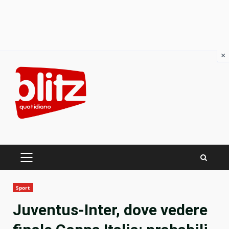
×
Skip
to
content
PRIMARY
MENU
Sport
Juventus-Inter, dove vedere