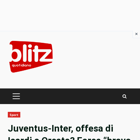
×
Skip
to
content
PRIMARY
MENU
Sport
Juventus-Inter, offesa di