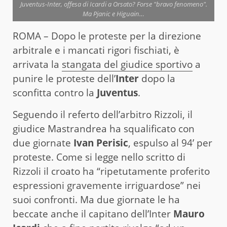
Juventus-Inter, offesa di Icardi a Orsato? Forse "bravo fenomeno".
Ma Pjanic e Higuain…
ROMA – Dopo le proteste per la direzione
arbitrale e i mancati rigori fischiati, è
arrivata la
stangata del giudice sportivo
a
punire le proteste dell’
Inter
dopo la
sconfitta contro la
Juventus
.
Seguendo il referto dell’arbitro Rizzoli, il
giudice Mastrandrea ha squalificato con
due giornate
Ivan Perisic
, espulso al 94’ per
proteste. Come si legge nello scritto di
Rizzoli il croato ha “ripetutamente proferito
espressioni gravemente irriguardose” nei
suoi confronti. Ma due giornate le ha
beccate anche il capitano dell’Inter
Mauro