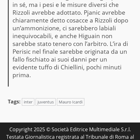
in sé, ma i pesi e le misure diversi che
Rizzoli avrebbe adottato. Pjanic avrebbe
chiaramente detto cosacce a Rizzoli dopo
un’ammonizione, ci sarebbero labiali
inequivocabili, e anche Higuain non
sarebbe stato tenero con l’arbitro. L’ira di
Perisic nel finale sarebbe originata da un
fallo fischiato ai suoi danni per un
evidente tuffo di Chiellini, pochi minuti
prima.
Tags:
inter
juventus
Mauro Icardi
Copyright 2025 © Società Editrice Multimediale S.r.l.
Testata Giornalistica registrata al Tribunale di Roma al