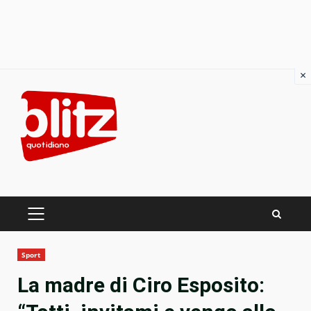
×
Skip
to
content
PRIMARY
MENU
Sport
La madre di Ciro Esposito: