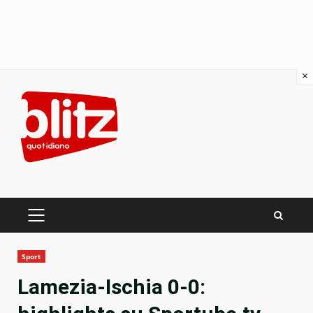
×
Skip
to
content
PRIMARY
MENU
Sport
Lamezia-Ischia 0-0: