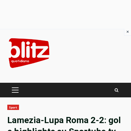
×
Skip
to
content
PRIMARY
MENU
Sport
Lamezia-Lupa Roma 2-2: gol