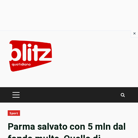
×
Skip
to
content
PRIMARY
MENU
Sport
Parma salvato con 5 mln dal