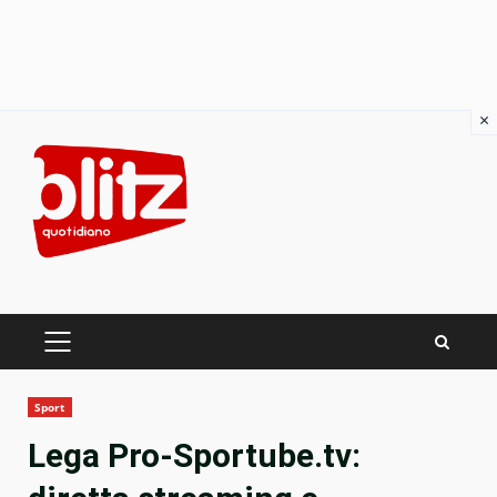
×
Skip
to
content
PRIMARY
MENU
Sport
Lega Pro-Sportube.tv: