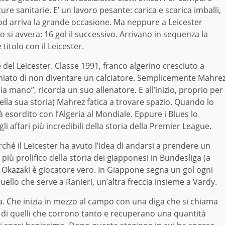
re sanitarie. E’ un lavoro pesante: carica e scarica imballi,
wood arriva la grande occasione. Ma neppure a Leicester
gno si avvera: 16 gol il successivo. Arrivano in sequenza la
 titolo con il Leicester.
e del Leicester. Classe 1991, franco algerino cresciuto a
ischiato di non diventare un calciatore. Semplicemente Mahre
ia mano”, ricorda un suo allenatore. E all’inizio, proprio per
ella sua storia) Mahrez fatica a trovare spazio. Quando lo
à esordito con l’Algeria al Mondiale. Eppure i Blues lo
 affari più incredibili della storia della Premier League.
ché il Leicester ha avuto l’idea di andarsi a prendere un
iù prolifico della storia dei giapponesi in Bundesliga (a
 Okazaki è giocatore vero. In Giappone segna un gol ogni
uello che serve a Ranieri, un’altra freccia insieme a Vardy.
esa. Che inizia in mezzo al campo con una diga che si chiama
 di quelli che corrono tanto e recuperano una quantità