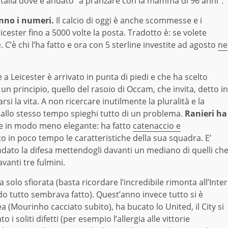
dall’Italia dove è andato “a pranzare con la mamma di 96 anni”.
anno i numeri.
Il calcio di oggi è anche scommesse e i
cester fino a 5000 volte la posta. Tradotto è: se volete
 C’è chi l’ha fatto e ora con 5 sterline investite ad agosto
ne
 a Leicester è arrivato in punta di piedi e che ha scelto
è un principio, quello del rasoio di Occam, che invita, detto in
i la vita. A non ricercare inutilmente la pluralità e la
 allo stesso tempo spieghi tutto di un problema.
Ranieri ha
ire in modo meno elegante: ha fatto
catenaccio e
o in poco tempo le caratteristiche della sua squadra. E’
lindato la difesa mettendogli davanti un mediano di quelli ch
vanti tre fulmini.
 solo sfiorata (basta ricordare l’incredibile rimonta all’Inter
 tutto sembrava fatto). Quest’anno invece tutto si è
a (Mourinho cacciato subito), ha bucato lo United, il City si
i soliti difetti (per esempio l’allergia alle vittorie