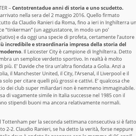
TER –
Centotrentadue anni di storia e uno scudetto.
arrivato nella sera del 2 maggio 2016. Quello firmato
utto da Claudio Ranieri da Roma, fino a ieri in Inghilterra u
ce “tinkerman” (un aggiustatore, in modo un po’
iativo) e da oggi una specie di profeta, certamente l’autore
iù incredibile e straordinaria impresa della storia del
 moderno
. Il Leicester City è campione di Inghilterra. Detto
embra un semplice verdetto sportivo. In realtà è molto
i più. E’ Davide che tira un’altra fiondata a Golia. Anzi a
olia, il Manchester United, il City, l’Arsenal, il Liverpool e il
 solo per citare quelli più grossi e cattivi. E’ qualcosa che
lcio dei club super miliardari non è nemmeno immaginabile.
a di vagamente simile in Italia successe nel 1985 con il
evano stipendi buoni ma ancora relativamente normali.
v: il Tottenham per la seconda settimana consecutiva si è fatt
to 2-2. Claudio Ranieri, se ha detto la verità, forse neppure