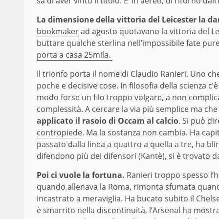
sa di aver vinto il titolo. E’ in aereo, di ritorno 
La dimensione della vittoria del Leicester la d
bookmaker
ad agosto quotavano la vittoria del Lei
buttare qualche sterlina nell’impossibile fate pure.
porta a casa 25mila.
Il trionfo porta il nome di Claudio Ranieri. Uno che
poche e decisive cose. In filosofia della scienza c’
modo forse un filo troppo volgare, a non complicars
complessità. A cercare la via più semplice ma che
applicato il rasoio di Occam al calcio
. Si può d
contropiede
. Ma la sostanza non cambia. Ha capit
passato dalla linea a quattro a quella a tre, ha b
difendono più dei difensori (Kantè), si è trovato da
Poi ci vuole la fortuna.
Ranieri troppo spesso l’ha
quando allenava la Roma, rimonta sfumata quando
incastrato a meraviglia. Ha bucato subito il Chelse
è smarrito nella discontinuità, l’Arsenal ha mostrato 