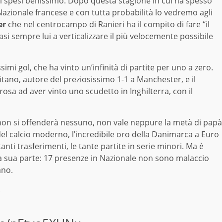
soldi spesi benissimo. Dopo questa stagione in cui ha spesso
 Nazionale francese e con tutta probabilità lo vedremo agli
er
che nel centrocampo di Ranieri ha il compito di fare “il
asi sempre lui a verticalizzare il più velocemente possibile
simi gol, che ha vinto un’infinità di partite per uno a zero.
ano, autore del preziosissimo 1-1 a Manchester, e il
 rosa ad aver vinto uno scudetto in Inghilterra, con il
 non si offenderà nessuno, non vale neppure la metà di papà
 del calcio moderno, l’incredibile oro della Danimarca a Euro
nti trasferimenti, le tante partite in serie minori. Ma è
la sua parte: 17 presenze in Nazionale non sono malaccio
ano.
.