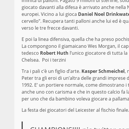
infinita di palloni. Pagato 9 milioni di sterline, 
giocato davanti alla difesa è arrivato anche nella
europei. Vicino a lui gioca
Daniel Noel Drinkwat
cervello”. Recupera tanti palloni anche lui ed è qu
verso le tre frecce davanti.
E poi la linea difensiva, quella che ha preso pochis
La compongono il giamaicano Wes Morgan, il capit
tedesco
Robert Huth
l’unico giocatore di tutta la
Chelsea. Poi i terzini
Tra i pali c’è un figlio d’arte.
Kasper Schmeichel
,
Peter tra gli eroi di un’altra delle grandi imprese
1992. E’ un portiere normale, come dimostrano i ta
anche uno con carisma e che in questo calcio fa 
per uno che da bambino voleva giocare a pallam
La festa dei giocatori del Leicester al fischio finale