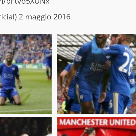
com/pFtvo5XUNx
icial)
2 maggio 2016