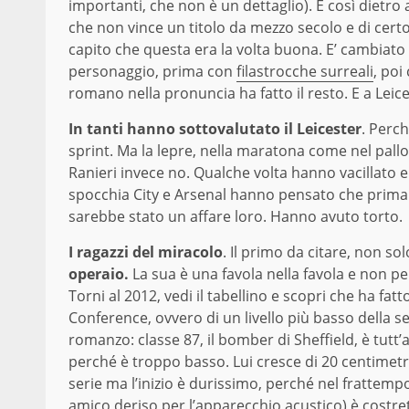
importanti, che non è un dettaglio). E così dietro
che non vince un titolo da mezzo secolo e di certo 
capito che questa era la volta buona. E’ cambiato
personaggio, prima con
filastrocche surreali
, poi
romano nella pronuncia ha fatto il resto. E a Leic
In tanti hanno sottovalutato il Leicester
. Perc
sprint. Ma la lepre, nella maratona come nel pallo
Ranieri invece no. Qualche volta hanno vacillato e
spocchia City e Arsenal hanno pensato che prima o 
sarebbe stato un affare loro. Hanno avuto torto.
I ragazzi del miracolo
.
Il primo da citare, non so
operaio.
La sua è una favola nella favola e non p
Torni al 2012, vedi il tabellino e scopri che ha fat
Conference, ovvero di un livello più basso della se
romanzo: classe 87, il bomber di Sheffield, è tutt’a
perché è troppo basso. Lui cresce di 20 centimetr
serie ma l’inizio è durissimo, perché nel frattemp
amico deriso per l’apparecchio acustico) è costret