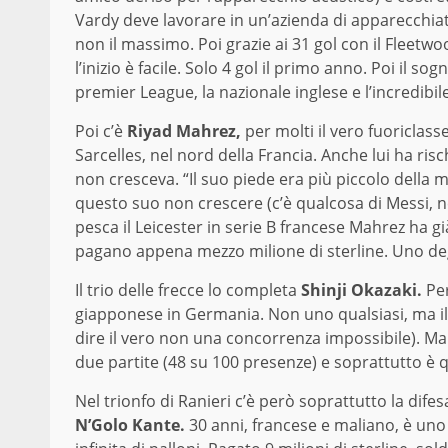
Vardy deve lavorare in un’azienda di apparecchiatu
non il massimo. Poi grazie ai 31 gol con il Fleet
l’inizio è facile. Solo 4 gol il primo anno. Poi il so
premier League, la nazionale inglese e l’incredibile
Poi c’è
Riyad Mahrez,
per molti il vero fuoriclass
Sarcelles, nel nord della Francia. Anche lui ha r
non cresceva. “Il suo piede era più piccolo della m
questo suo non crescere (c’è qualcosa di Messi, n
pesca il Leicester in serie B francese Mahrez ha gi
pagano appena mezzo milione di sterline. Uno degli
Il trio delle frecce lo completa
Shinji Okazaki.
Per
giapponese in Germania. Non uno qualsiasi, ma il p
dire il vero non una concorrenza impossibile). Ma
due partite (48 su 100 presenze) e soprattutto è q
Nel trionfo di Ranieri c’è però soprattutto la dif
N’Golo Kante.
30 anni, francese e maliano, è uno