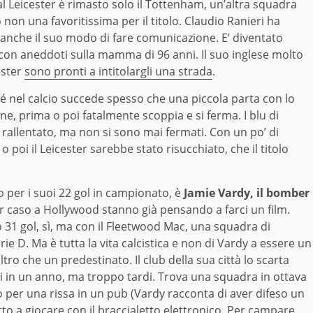
 al Leicester è rimasto solo il Tottenham, un’altra squadra
non una favoritissima per il titolo. Claudio Ranieri ha
 anche il suo modo di fare comunicazione. E’ diventato
 con aneddoti sulla mamma di 96 anni. Il suo inglese molto
ester
sono pronti a intitolargli una strada
.
hé nel calcio succede spesso che una piccola parta con lo
ne, prima o poi fatalmente scoppia e si ferma. I blu di
 rallentato, ma non si sono mai fermati. Con un po’ di
poi il Leicester sarebbe stato risucchiato, che il titolo
lo per i suoi 22 gol in campionato, è
Jamie Vardy, il bomber
er caso a Hollywood stanno già pensando a farci un film.
to 31 gol, sì, ma con il Fleetwood Mac, una squadra di
rie D. Ma è tutta la vita calcistica e non di Vardy a essere un
ltro che un predestinato. Il club della sua città lo scarta
i in un anno, ma troppo tardi. Trova una squadra in ottava
o per una rissa in un pub (Vardy racconta di aver difeso un
to a giocare con il braccialetto elettronico. Per campare