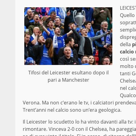
LEICES
Quello 
sopratt
sempli
dispreg
della
p
calcio
così s
molto d
Tifosi del Leicester esultano dopo il
tanti G
pari a Manchester
Chelsea
nel ca
Qualcos
Verona. Ma non c’erano le tv, i calciatori prend
Trent’anni nel calcio sono un’era geologica.
Il Leicester lo scudetto lo ha vinto davanti alla t
rimontare. Vinceva 2-0 con il Chelsea, ha pareggia