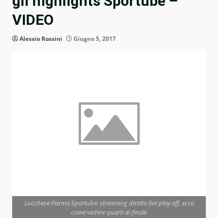
gli highlights Sportube –
VIDEO
Alessio Rossini
Giugno 5, 2017
Lucchese-Parma Sportube: streaming diretta live play off, ecco
come vedere quarti di finale