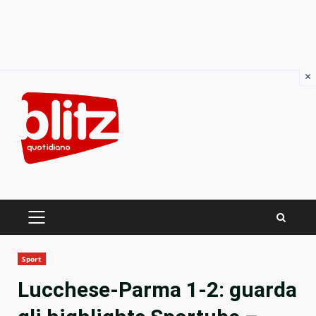
×
Skip
to
content
PRIMARY
MENU
Sport
Lucchese-Parma 1-2: guarda