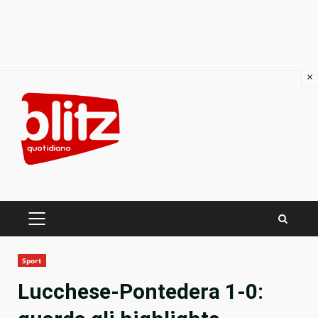
×
Skip
to
content
PRIMARY
MENU
Sport
Lucchese-Pontedera 1-0: