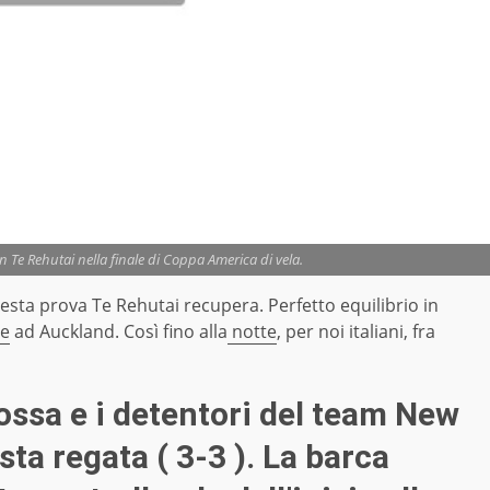
n Te Rehutai nella finale di Coppa America di vela.
sesta prova Te Rehutai recupera. Perfetto equilibrio in
ve
ad Auckland. Così fino alla
notte
, per noi italiani, fra
ossa e i detentori del team New
ta regata ( 3-3 ). La barca