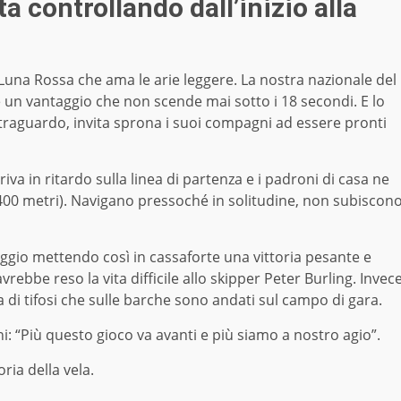
ta controllando dall’inizio alla
 Luna Rossa che ama le arie leggere. La nostra nazionale del
 un vantaggio che non scende mai sotto i 18 secondi. E lo
il traguardo, invita sprona i suoi compagni ad essere pronti
va in ritardo sulla linea di partenza e i padroni di casa ne
00 metri). Navigano pressoché in solitudine, non subiscon
ggio mettendo così in cassaforte una vittoria pesante e
ebbe reso la vita difficile allo skipper Peter Burling. Invec
ia di tifosi che sulle barche sono andati sul campo di gara.
ni: “Più questo gioco va avanti e più siamo a nostro agio”.
ria della vela.