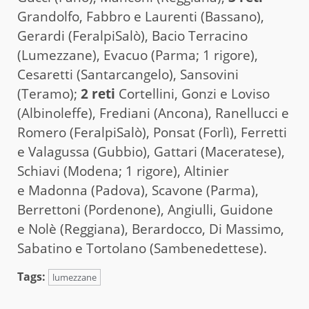
Grandolfo, Fabbro e Laurenti (Bassano),
Gerardi (FeralpiSalò), Bacio Terracino
(Lumezzane), Evacuo (Parma; 1 rigore),
Cesaretti (Santarcangelo), Sansovini
(Teramo);
2 reti
Cortellini, Gonzi e Loviso
(Albinoleffe), Frediani (Ancona), Ranellucci e
Romero (FeralpiSalò), Ponsat (Forlì), Ferretti
e Valagussa (Gubbio), Gattari (Maceratese),
Schiavi (Modena; 1 rigore), Altinier
e Madonna (Padova), Scavone (Parma),
Berrettoni (Pordenone), Angiulli, Guidone
e Nolè (Reggiana), Berardocco, Di Massimo,
Sabatino e Tortolano (Sambenedettese).
Tags:
lumezzane