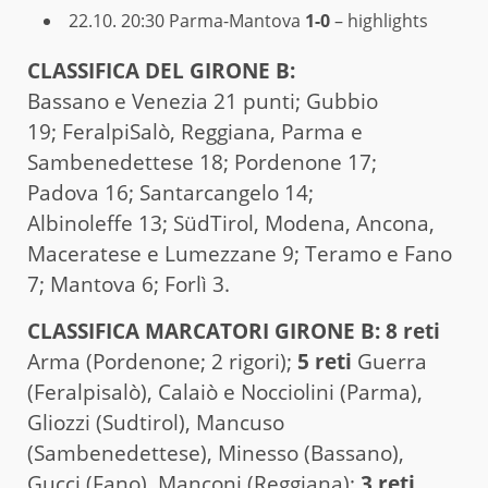
22.10. 20:30
Parma-Mantova
1-0
– highlights
CLAS­SI­FI­CA DEL GIRONE B:
Bassano e Venezia 21 punti; Gubbio
19;
FeralpiSalò, Reggiana, Parma e
Sambenedettese 18;
Pordenone 17;
Padova 16; Santarcangelo 14;
Albinoleffe 13; SüdTirol, Modena, Ancona,
Maceratese e Lumezzane 9; Teramo e Fano
7; Mantova 6; Forlì 3.
CLASSIFICA MARCATORI GIRONE B: 8
reti
Arma (Pordenone; 2 rigori);
5 reti
Guerra
(Feralpisalò), Calaiò e Nocciolini (Parma),
Gliozzi (Sudtirol), Mancuso
(Sambenedettese), Minesso (Bassano),
Gucci (Fano), Manconi (Reggiana);
3 reti