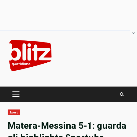
×
Skip
to
content
PRIMARY
MENU
Sport
Matera-Messina 5-1: guarda