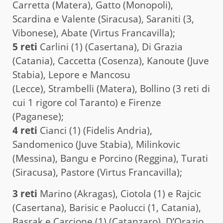
Carretta (Matera), Gatto (Monopoli),
Scardina e Valente (Siracusa), Saraniti (3,
Vibonese), Abate (Virtus Francavilla);
5 reti
Carlini (1) (Casertana), Di Grazia
(Catania), Caccetta (Cosenza), Kanoute (Juve
Stabia), Lepore e Mancosu
(Lecce), Strambelli (Matera), Bollino (3 reti di
cui 1 rigore col Taranto) e Firenze
(Paganese);
4 reti
Cianci (1) (Fidelis Andria),
Sandomenico (Juve Stabia), Milinkovic
(Messina), Bangu e Porcino (Reggina), Turati
(Siracusa), Pastore (Virtus Francavilla);
3 reti
Marino (Akragas), Ciotola (1) e Rajcic
(Casertana), Barisic e Paolucci (1, Catania),
Basrak e Carcione (1) (Catanzaro), D’Orazio