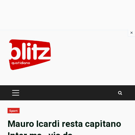
×
Skip
to
content
PRIMARY
MENU
Sport
Mauro Icardi resta capitano