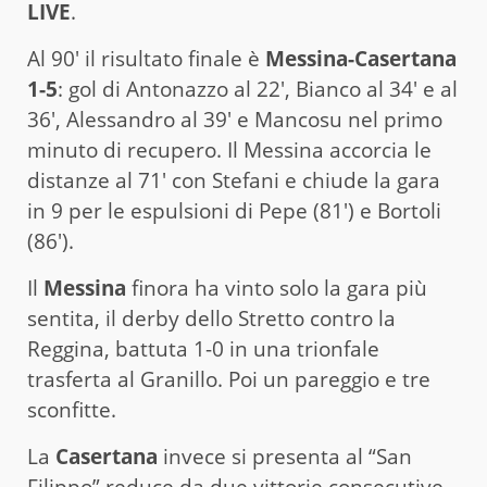
LIVE
.
Al 90′ il risultato finale è
Messina-Casertana
1-5
: gol di Antonazzo al 22′, Bianco al 34′ e al
36′, Alessandro al 39′ e Mancosu nel primo
minuto di recupero. Il Messina accorcia le
distanze al 71′ con Stefani e chiude la gara
in 9 per le espulsioni di Pepe (81′) e Bortoli
(86′).
Il
Messina
finora ha vinto solo la gara più
sentita, il derby dello Stretto contro la
Reggina, battuta 1-0 in una trionfale
trasferta al Granillo. Poi un pareggio e tre
sconfitte.
La
Casertana
invece si presenta al “San
Filippo” reduce da due vittorie consecutive