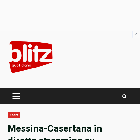
×
Skip
to
content
PRIMARY
MENU
Sport
Messina-Casertana in