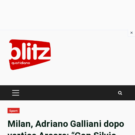
×
Skip
to
content
PRIMARY
MENU
Sport
Milan, Adriano Galliani dopo