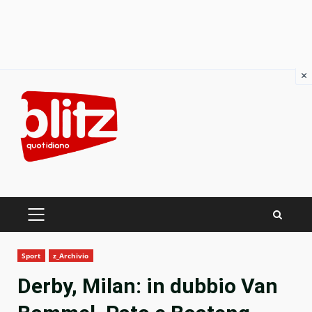
×
Skip
to
content
PRIMARY
MENU
Sport
z_Archivio
Derby, Milan: in dubbio Van