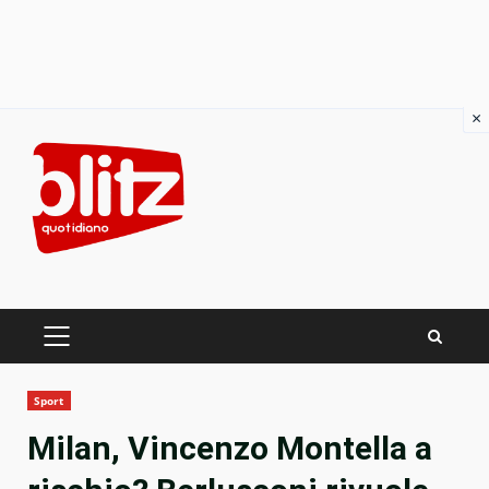
×
Skip
to
content
PRIMARY
MENU
Sport
Milan, Vincenzo Montella a