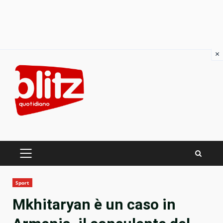
×
Skip
to
content
PRIMARY
MENU
Sport
Mkhitaryan è un caso in