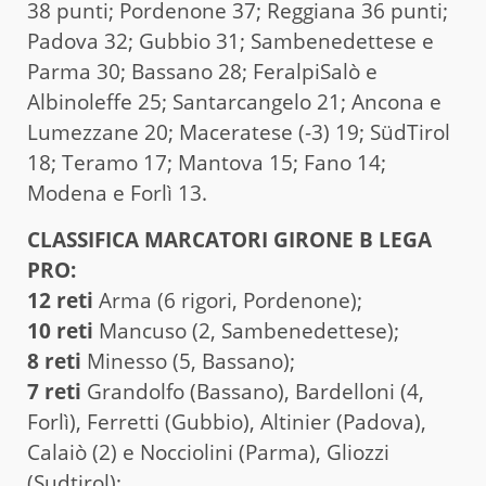
38 punti; Pordenone 37; Reggiana 36 punti;
Padova 32; Gubbio 31; Sambenedettese e
Parma 30; Bassano 28; FeralpiSalò e
Albinoleffe 25; Santarcangelo 21; Ancona e
Lumezzane 20; Maceratese (-3) 19; SüdTirol
18; Teramo 17; Mantova 15; Fano 14;
Modena e Forlì 13.
CLASSIFICA MARCATORI GIRONE B LEGA
PRO:
12 reti
Arma (6 rigori, Pordenone);
10 reti
Mancuso (2, Sambenedettese);
8 reti
Minesso (5, Bassano);
7 reti
Grandolfo (Bassano), Bardelloni (4,
Forlì), Ferretti (Gubbio), Altinier (Padova),
Calaiò (2) e Nocciolini (Parma), Gliozzi
(Sudtirol);