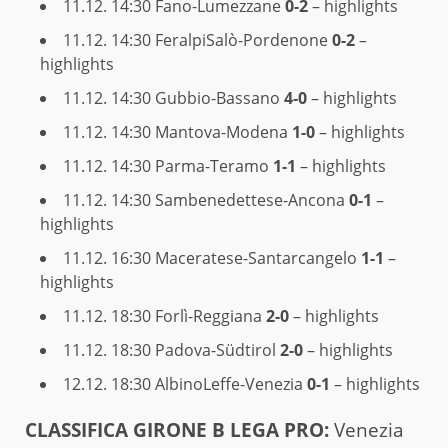
11.12. 14:30
Fano-Lumezzane
0-2
– highlights
11.12. 14:30
FeralpiSalò-Pordenone
0-2
–
highlights
11.12. 14:30
Gubbio-Bassano
4-0
– highlights
11.12. 14:30
Mantova-Modena
1-0
– highlights
11.12. 14:30
Parma-Teramo
1-1
– highlights
11.12. 14:30
Sambenedettese-Ancona
0-1
–
highlights
11.12. 16:30
Maceratese-Santarcangelo
1-1
–
highlights
11.12. 18:30
Forlì-Reggiana
2-0
– highlights
11.12. 18:30
Padova-Südtirol
2-0
– highlights
12.12. 18:30
AlbinoLeffe-Venezia
0-1
– highlights
CLAS­SI­FI­CA GIRONE B LEGA PRO:
Venezia