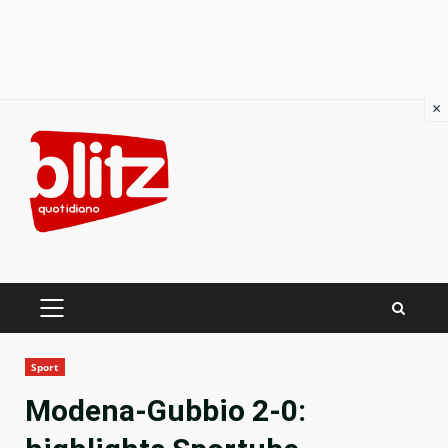
×
Skip
to
content
PRIMARY
MENU
Sport
Modena-Gubbio 2-0: