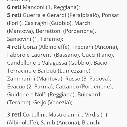
6 reti
Manconi (1, Reggiana);
5 reti
Guerra e Gerardi (Feralpisalò), Ponsat
(Forlì), Casiraghi (Gubbio), Marchi
(Mantova), Berrettoni (Pordenone),
Sansovini (1, Teramo);
4 reti
Gonzi (Albinoleffe), Frediani (Ancona),
Fabbro e Laurenti (Bassano), Gucci (Fano),
Candellone e Valagussa (Gubbio), Bacio
Terracino e Barbuti (Lumezzane),
Zammarini (Mantova), Russo (3, Padova),
Evacuo (2, Parma), Cattaneo (Pordenone),
Guidone e Nolè (Reggiana), Bulevardi
(Teramo), Geijo (Venezia);
3 reti
Cortellini, Mastroianni e Virdis (1)
(Albinoleffe), Samb (Ancona), Bianchi