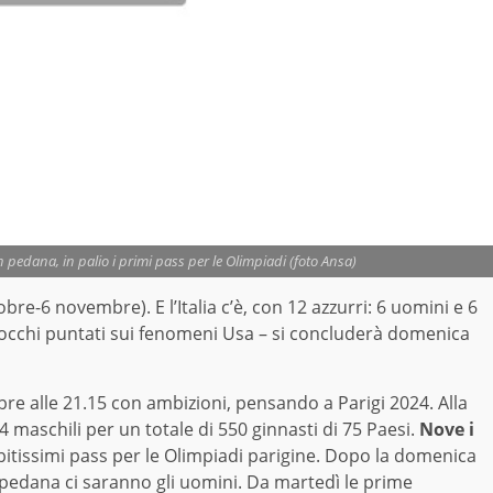
in pedana, in palio i primi pass per le Olimpiadi (foto Ansa)
obre-6 novembre). E l’Italia c’è, con 12 azzurri: 6 uomini e 6
– occhi puntati sui fenomeni Usa – si concluderà domenica
e alle 21.15 con ambizioni, pensando a Parigi 2024. Alla
maschili per un totale di 550 ginnasti di 75 Paesi.
Nove i
i ambitissimi pass per le Olimpiadi parigine. Dopo la domenica
in pedana ci saranno gli uomini. Da martedì le prime