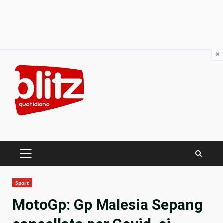
×
Skip
to
content
PRIMARY
MENU
Sport
MotoGp: Gp Malesia Sepang