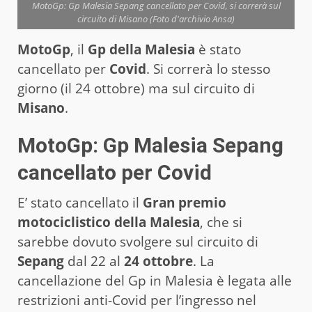
MotoGp: Gp Malesia Sepang cancellato per Covid, si correrà sul
circuito di Misano (Foto d'archivio Ansa)
MotoGp
, il
Gp della Malesia
è stato
cancellato per
Covid
. Si correrà lo stesso
giorno (il 24 ottobre) ma sul circuito di
Misano
.
MotoGp: Gp Malesia Sepang
cancellato per Covid
E’ stato cancellato il
Gran premio
motociclistico della Malesia
, che si
sarebbe dovuto svolgere sul circuito di
Sepang
dal 22 al
24 ottobre
. La
cancellazione del Gp in Malesia è legata alle
restrizioni anti-Covid per l’ingresso nel