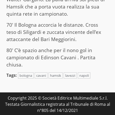
Hamsik che a porta vuota realizza la sua
quinta rete in campionato.
70′ Il Bologna accorcia le distanze. Cross
teso di Siligardi e zuccata vincente dell’ex
attaccante del Bari Meggiorini.
80′ C’è spazio anche per il nono gol in
campionato di Edinson Cavani . Partita
chiusa.
Tags:
bologna
cavani
hamsik
lavezzi
napoli
Copyright 2025 © Società Editrice Multimediale S.r.l.
Testata Giornalistica registrata al Tribunale di Roma al
n°805 del 14/12/2021