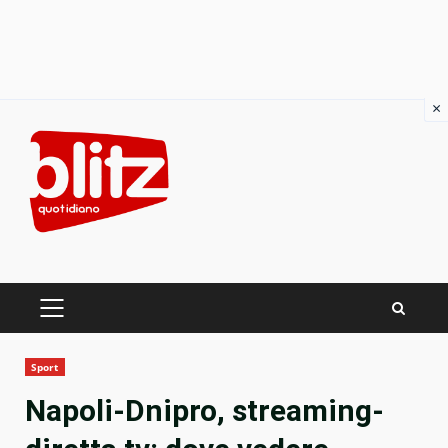
×
Skip
to
content
PRIMARY
MENU
Sport
Napoli-Dnipro, streaming-