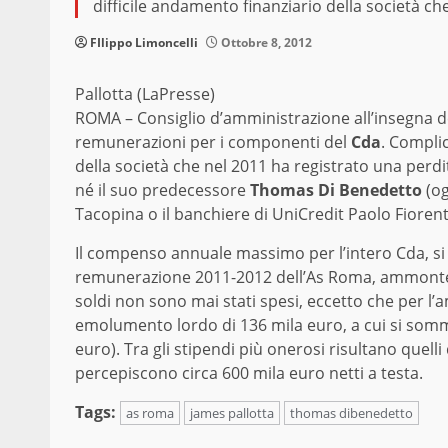
difficile andamento finanziario della società ch
FIlippo Limoncelli
Ottobre 8, 2012
Pallotta (LaPresse)
ROMA – Consiglio d’amministrazione all’insegna del
remunerazioni per i componenti del
Cda
. Complic
della società che nel 2011 ha registrato una perdit
né il suo predecessore
Thomas Di Benedetto
(og
Tacopina o il banchiere di UniCredit Paolo Fiorenti
Il compenso annuale massimo per l’intero Cda, si 
remunerazione 2011-2012 dell’As Roma, ammontereb
soldi non sono mai stati spesi, eccetto che per l’
emolumento lordo di 136 mila euro, a cui si somma 
euro). Tra gli stipendi più onerosi risultano quelli
percepiscono circa 600 mila euro netti a testa.
Tags:
as roma
james pallotta
thomas dibenedetto