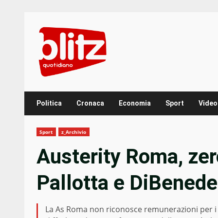
Skip
to
content
Politica
Cronaca
Economia
Sport
Video
Sport
z_Archivio
Austerity Roma, zer
Pallotta e DiBenede
La As Roma non riconosce remunerazioni per i 