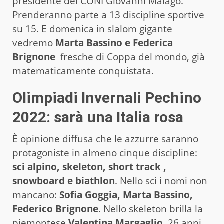
presidente del CONI Giovanni Malagò.
Prenderanno parte a 13 discipline sportive
su 15. E domenica in slalom gigante
vedremo
Marta Bassino e Federica
Brignone
fresche di Coppa del mondo, già
matematicamente conquistata.
Olimpiadi Invernali Pechino
2022: sarà una Italia rosa
È opinione diffusa che le azzurre saranno
protagoniste in almeno cinque discipline:
sci alpino, skeleton, short track ,
snowboard e biathlon
. Nello sci i nomi non
mancano:
Sofia Goggia, Marta Bassino,
Federico Brignone
. Nello skeleton brilla la
piemontese
Valentina Margaglio
, 26 anni,