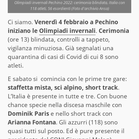
Olimpiadi invernali Pechino 2022: cerimonia blindata, Italia con
118 atleti, 56 esordienti (Foto d'archivio Ansa)
Ci siamo.
Venerdì 4 febbraio a Pechino
iniziano le
Olimpiadi invernali
.
Cerimonia
(ore 13) blindata, controlli a tappeto,
vigilanza minuziosa. Già segnalati una
quarantina di casi di Covid di cui 8 sono
atleti.
E sabato si comincia con le prime tre gare:
staffetta mista, sci alpino, short track
.
L’Italia è presente in tutte e tre. Con buone
chance specie nella discesa maschile con
Dominik Paris
e nello short track con
Arianna Fontana
. Gli azzurri (118) sono
quasi tutti sul posto. Ed è pure presente il