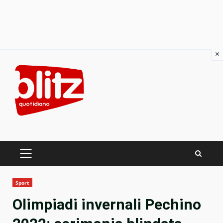
×
Skip
to
content
PRIMARY
MENU
Sport
Olimpiadi invernali Pechino