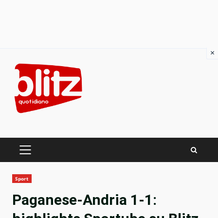
×
Skip
to
content
PRIMARY
MENU
Sport
Paganese-Andria 1-1: