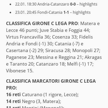
22.01. 18:30
Andria-Catanzaro
0-0
– highlights
23.01. 20:45
Fondi-Catania
1-1
– highlights
CLAS­SI­FI­CA GIRONE C LEGA PRO
: Matera e
Lecce 46 punti; Juve Stabia e Foggia 44;
Virtus Francavilla 36; Cosenza 33; Fidelis
Andria e Fondi (-1) 30; Catania (-7) e
Casertana (-2) 29; Siracusa 28; Monopoli 27;
Paganese 23; Messina e Reggina 21; Akragas
e Taranto 20; Catanzaro 18; Melfi (-1) 17;
Vibonese 15.
CLASSIFICA MARCATORI GIRONE C LEGA
PRO:
16 reti
Caturano (1 rigore, Lecce);
14 reti
Negro (3, Matera);
11 reti
Montini (Monopoli);