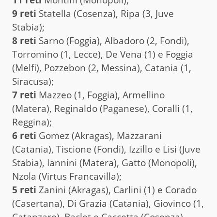
9 reti
Statella (Cosenza), Ripa (3, Juve
Stabia);
8 reti
Sarno (Foggia), Albadoro (2, Fondi),
Torromino (1, Lecce), De Vena (1) e Foggia
(Melfi), Pozzebon (2, Messina), Catania (1,
Siracusa);
7 reti
Mazzeo (1, Foggia), Armellino
(Matera), Reginaldo (Paganese), Coralli (1,
Reggina);
6 reti
Gomez (Akragas), Mazzarani
(Catania), Tiscione (Fondi), Izzillo e Lisi (Juve
Stabia), Iannini (Matera), Gatto (Monopoli),
Nzola (Virtus Francavilla);
5 reti
Zanini (Akragas), Carlini (1) e Corado
(Casertana), Di Grazia (Catania), Giovinco (1,
Catanzaro), Baclet e Caccetta (Cosenza),