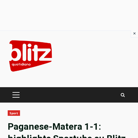
×
Skip
to
content
PRIMARY
MENU
Sport
Paganese-Matera 1-1: