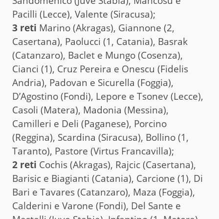
Sandomenico (Juve Stabia), Mancosu e
Pacilli (Lecce), Valente (Siracusa);
3 reti
Marino (Akragas), Giannone (2,
Casertana), Paolucci (1, Catania), Basrak
(Catanzaro), Baclet e Mungo (Cosenza),
Cianci (1), Cruz Pereira e Onescu (Fidelis
Andria), Padovan e Sicurella (Foggia),
D’Agostino (Fondi), Lepore e Tsonev (Lecce),
Casoli (Matera), Madonia (Messina),
Camilleri e Deli (Paganese), Porcino
(Reggina), Scardina (Siracusa), Bollino (1,
Taranto), Pastore (Virtus Francavilla);
2 reti
Cochis (Akragas), Rajcic (Casertana),
Barisic e Biagianti (Catania), Carcione (1), Di
Bari e Tavares (Catanzaro), Maza (Foggia),
Calderini e Varone (Fondi), Del Sante e