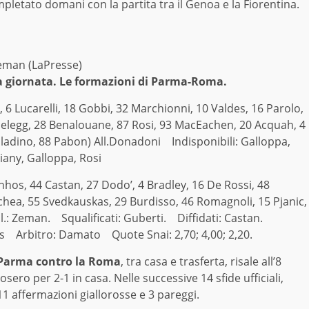
mpletato domani con la partita tra il Genoa e la Fiorentina.
eman (LaPresse)
a giornata. Le formazioni di Parma-Roma.
 6 Lucarelli, 18 Gobbi, 32 Marchionni, 10 Valdes, 16 Parolo,
Fidelegg, 28 Benalouane, 87 Rosi, 93 MacEachen, 20 Acquah, 4
lladino, 88 Pabon) All.Donadoni Indisponibili: Galloppa,
iany, Galloppa, Rosi
nhos, 44 Castan, 27 Dodo’, 4 Bradley, 16 De Rossi, 48
echea, 55 Svedkauskas, 29 Burdisso, 46 Romagnoli, 15 Pjanic,
ll.: Zeman. Squalificati: Guberti. Diffidati: Castan.
idis Arbitro: Damato Quote Snai: 2,70; 4,00; 2,20.
Parma contro la Roma
, tra casa e trasferta, risale all’8
sero per 2-1 in casa. Nelle successive 14 sfide ufficiali,
 11 affermazioni giallorosse e 3 pareggi.