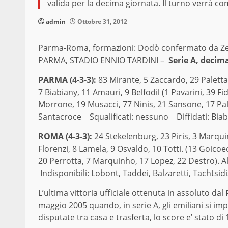
valida per la decima giornata. Il turno verrà co
admin
Ottobre 31, 2012
Parma-Roma, formazioni: Dodò confermato da Z
PARMA, STADIO ENNIO TARDINI –
Serie A, decim
PARMA (4-3-3):
83 Mirante, 5 Zaccardo, 29 Paletta,
7 Biabiany, 11 Amauri, 9 Belfodil (1 Pavarini, 39 
Morrone, 19 Musacci, 77 Ninis, 21 Sansone, 17 Pa
Santacroce Squalificati: nessuno Diffidati: Biab
ROMA (4-3-3):
24 Stekelenburg, 23 Piris, 3 Marqui
Florenzi, 8 Lamela, 9 Osvaldo, 10 Totti. (13 Goico
20 Perrotta, 7 Marquinho, 17 Lopez, 22 Destro). A
Indisponibili: Lobont, Taddei, Balzaretti, Tachts
L’ultima vittoria ufficiale ottenuta in assoluto dal
maggio 2005 quando, in serie A, gli emiliani si impo
disputate tra casa e trasferta, lo score e’ stato di