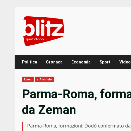
Skip
to
content
Politica
Cronaca
Economia
Sport
Video
Sport
z_Archivio
Parma-Roma, forma
da Zeman
Parma-Roma, formazioni: Dodò confermato da Ze