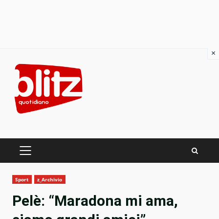
×
Skip
to
content
PRIMARY
MENU
Sport
z_Archivio
Pelè: “Maradona mi ama,