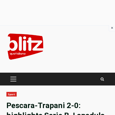
×
Skip
to
content
PRIMARY
MENU
Sport
Pescara-Trapani 2-0: