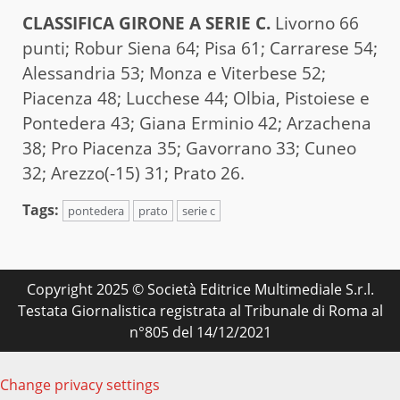
CLASSIFICA GIRONE A SERIE C.
Livorno 66
punti; Robur Siena 64; Pisa 61; Carrarese 54;
Alessandria 53; Monza e Viterbese 52;
Piacenza 48; Lucchese 44; Olbia, Pistoiese e
Pontedera 43; Giana Erminio 42; Arzachena
38; Pro Piacenza 35; Gavorrano 33; Cuneo
32; Arezzo(-15) 31; Prato 26.
Tags:
pontedera
prato
serie c
Copyright 2025 © Società Editrice Multimediale S.r.l.
Testata Giornalistica registrata al Tribunale di Roma al
n°805 del 14/12/2021
Change privacy settings