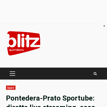
×
Skip
to
content
PRIMARY
MENU
Sport
Pontedera-Prato Sportube: