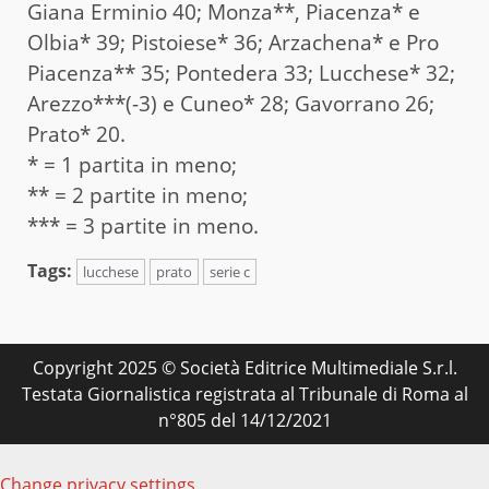
Giana Erminio 40; Monza**, Piacenza* e
Olbia* 39; Pistoiese* 36; Arzachena* e Pro
Piacenza** 35; Pontedera 33; Lucchese* 32;
Arezzo***(-3) e Cuneo* 28; Gavorrano 26;
Prato* 20.
* = 1 partita in meno;
** = 2 partite in meno;
*** = 3 partite in meno.
Tags:
lucchese
prato
serie c
Copyright 2025 © Società Editrice Multimediale S.r.l.
Testata Giornalistica registrata al Tribunale di Roma al
n°805 del 14/12/2021
Change privacy settings