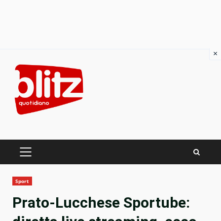
×
Skip
to
content
PRIMARY
MENU
Sport
Prato-Lucchese Sportube: