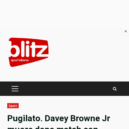
×
Skip
to
content
PRIMARY
MENU
Sport
Pugilato. Davey Browne Jr