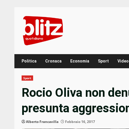
Skip
to
content
Politica
Cronaca
Economia
Sport
Video
Sport
Rocio Oliva non den
presunta aggressio
Alberto Francavilla
Febbraio 16, 2017