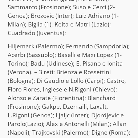
Sammarco (Frosinone); Suso e Cerci (2-
Genoa); Brozovic (Inter); Luiz Adriano (1-
Milan); Biglia (1), Keita e Matri (Lazio);
Cuadrado (Juventus);
Hiljemark (Palermo); Fernando (Sampdoria);
Acerbi (Sassuolo); Baselli e Maxi Lopez (1-
Torino); Badu (Udinese); E. Pisano e Ionita
(Verona). – 3 reti: Brienza e Rossettini
(Bologna); Di Gaudio e Lollo (Carpi); Castro,
Floro Flores, Inglese e N.Rigoni (Chievo);
Alonso e Zarate (Fiorentina); Blanchard
(Frosinone); Gakpe, Dzemaili, Laxalt,
L.Rigoni (Genoa); Ljaijc (Inter); Djordjevic e
Parolo(Lazio); Alex e Antonelli (Milan); Allan
(Napoli); Trajkovski (Palermo); Digne (Roma);