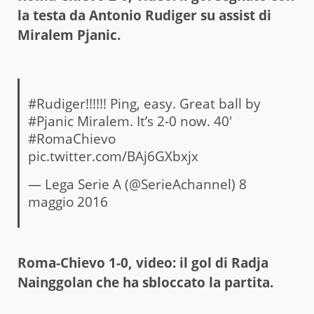
la testa da Antonio Rudiger su assist di
Miralem Pjanic.
#Rudiger
!!!!!! Ping, easy. Great ball by
#Pjanic
Miralem. It’s 2-0 now. 40′
#RomaChievo
pic.twitter.com/BAj6GXbxjx
— Lega Serie A (@SerieAchannel)
8
maggio 2016
Roma-Chievo 1-0, video: il gol di Radja
Nainggolan che ha sbloccato la partita.