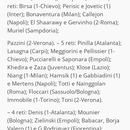
reti: Birsa (1-Chievo); Perisic e Jovetic (1)
(Inter); Bonaventura (Milan); Callejon
(Napoli); El Shaarawy e Gervinho (2-Roma);
Muriel (Sampdoria);
Pazzini (2-Verona). – 5 reti: Pinilla (Atalanta);
Lasagna (Carpi); Meggiorini e Pellissier (1-
Chievo); Pucciarelli e Saponara (Empoli);
Khedira e Zaza (Juventus); Klose (Lazio);
Niang (1-Milan); Hamsik (1) e Gabbiadini (1)
e Mertens (Napoli); Totti e Nainggolan
(Roma); Floccari (Sassuolo/Bologna);
Immobile (1-Torino); Toni (2-Verona).
– 4 reti: Denis (1-Atalanta); Mounier
(Bologna); Zielinski (Empoli); Babacar, Borja
Valero (1) e G.Rodriguez (Fiorentina);