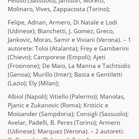
Peluso (Sassuolo); Jansson, Moretti,
Molinaro, Vives, Zappacosta (Torino);
Felipe, Adnan, Armero, Di Natale e Lodi
(Udinese); Bianchetti, J. Gomez, Greco,
Jankovic, Moras, Samir e Viviani (Verona). – 1
autorete: Toloi (Atalanta); Frey e Gamberini
(Chievo); Camporese (Empoli); Ajeti
(Frosinone); De Maio, La Manna e Tachtsidis
(Genoa); Murillo (Inter); Basta e Gentiletti
(Lazio); Ely (Milan);
Albiol (Napoli); Vitiello (Palermo); Manolas,
Pjanic e Zukanovic (Roma); Krsticic e
Moisander (Sampdoria); Consigli (Sassuolo);
Avelar, Padelli, B. Peres (Torino); Armero
(Udinese); Marquez (Verona). – 2 autoreti: