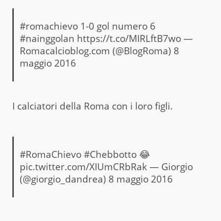
#romachievo
1-0 gol numero 6
#nainggolan
https://t.co/MIRLftB7wo
—
Romacalcioblog.com (@BlogRoma)
8
maggio 2016
I calciatori della Roma con i loro figli.
#RomaChievo
#Chebbotto
😂
pic.twitter.com/XIUmCRbRak
— Giorgio
(@giorgio_dandrea)
8 maggio 2016