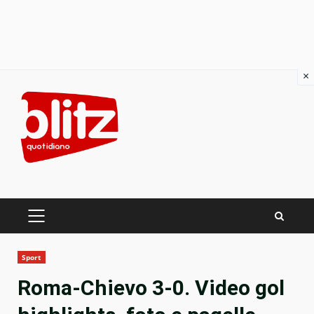
×
Skip
to
content
PRIMARY
MENU
Sport
Roma-Chievo 3-0. Video gol