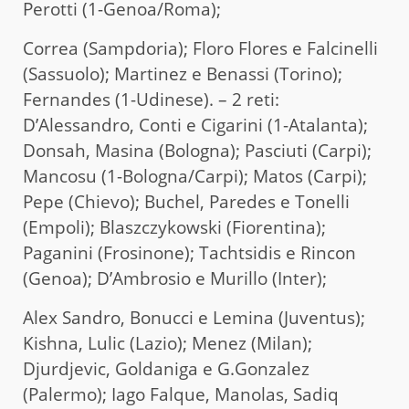
Perotti (1-Genoa/Roma);
Correa (Sampdoria); Floro Flores e Falcinelli
(Sassuolo); Martinez e Benassi (Torino);
Fernandes (1-Udinese). – 2 reti:
D’Alessandro, Conti e Cigarini (1-Atalanta);
Donsah, Masina (Bologna); Pasciuti (Carpi);
Mancosu (1-Bologna/Carpi); Matos (Carpi);
Pepe (Chievo); Buchel, Paredes e Tonelli
(Empoli); Blaszczykowski (Fiorentina);
Paganini (Frosinone); Tachtsidis e Rincon
(Genoa); D’Ambrosio e Murillo (Inter);
Alex Sandro, Bonucci e Lemina (Juventus);
Kishna, Lulic (Lazio); Menez (Milan);
Djurdjevic, Goldaniga e G.Gonzalez
(Palermo); Iago Falque, Manolas, Sadiq