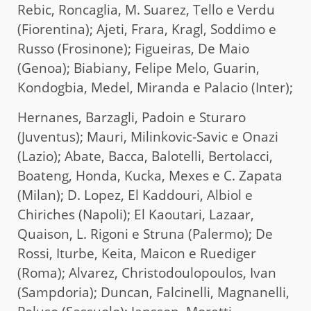
Rebic, Roncaglia, M. Suarez, Tello e Verdu
(Fiorentina); Ajeti, Frara, Kragl, Soddimo e
Russo (Frosinone); Figueiras, De Maio
(Genoa); Biabiany, Felipe Melo, Guarin,
Kondogbia, Medel, Miranda e Palacio (Inter);
Hernanes, Barzagli, Padoin e Sturaro
(Juventus); Mauri, Milinkovic-Savic e Onazi
(Lazio); Abate, Bacca, Balotelli, Bertolacci,
Boateng, Honda, Kucka, Mexes e C. Zapata
(Milan); D. Lopez, El Kaddouri, Albiol e
Chiriches (Napoli); El Kaoutari, Lazaar,
Quaison, L. Rigoni e Struna (Palermo); De
Rossi, Iturbe, Keita, Maicon e Ruediger
(Roma); Alvarez, Christodoulopoulos, Ivan
(Sampdoria); Duncan, Falcinelli, Magnanelli,