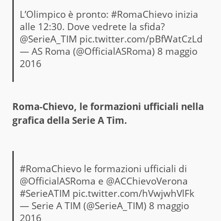
L’Olimpico è pronto:
#RomaChievo
inizia
alle 12:30. Dove vedrete la sfida?
@SerieA_TIM
pic.twitter.com/pBfWatCzLd
— AS Roma (@OfficialASRoma)
8 maggio
2016
Roma-Chievo, le formazioni ufficiali nella
grafica della Serie A Tim.
#RomaChievo
le formazioni ufficiali di
@OfficialASRoma
e
@ACChievoVerona
#SerieATIM
pic.twitter.com/hVwjwhVlFk
— Serie A TIM (@SerieA_TIM)
8 maggio
2016