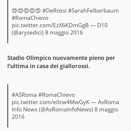
😍😍😍😍😍
#DeRossi
#SarahFelberbaum
#RomaChievo
pic.twitter.com/EzX6KDmGgB
— D10
(@arysedici)
8 maggio 2016
Stadio Olimpico nuovamente pieno per
l’ultima in casa dei giallorossi.
#ASRoma
#RomaChievo
pic.twitter.com/e0cw4MwGyK
— AsRoma
Info News (@AsRomaInfoNews)
8 maggio
2016