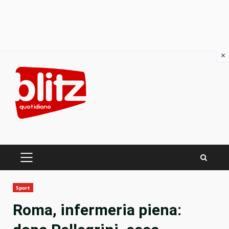
×
Skip
to
content
PRIMARY
MENU
Sport
Roma, infermeria piena: