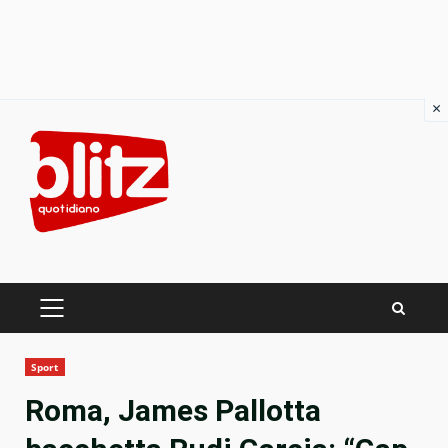
×
Skip
to
content
PRIMARY
MENU
Sport
Roma, James Pallotta