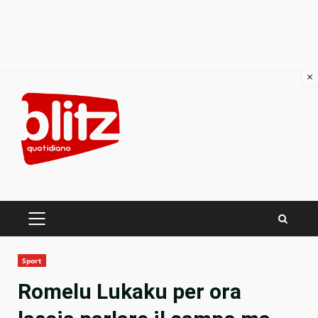
×
Skip
to
content
PRIMARY
MENU
Sport
Romelu Lukaku per ora