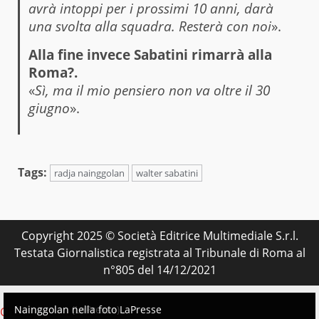
avrà intoppi per i prossimi 10 anni, darà
una svolta alla squadra. Resterà con noi
».
Alla fine invece Sabatini rimarrà alla
Roma?.
«
Sì, ma il mio pensiero non va oltre il 30
giugno
».
Tags:
radja nainggolan
walter sabatini
Copyright 2025 © Società Editrice Multimediale S.r.l.
Testata Giornalistica registrata al Tribunale di Roma al
n°805 del 14/12/2021
foto Ansa
Nainggolan (LaPresse)
Nainggolan nella foto LaPresse
Change privacy settings