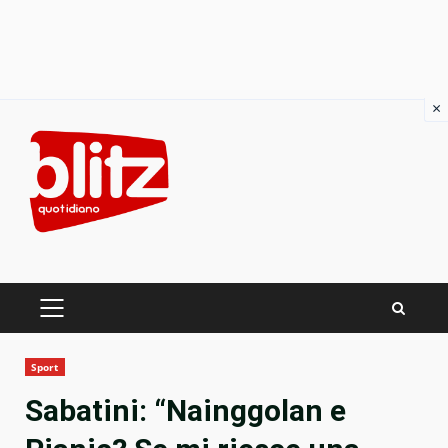
×
Skip
to
content
PRIMARY
MENU
Sport
Sabatini: “Nainggolan e