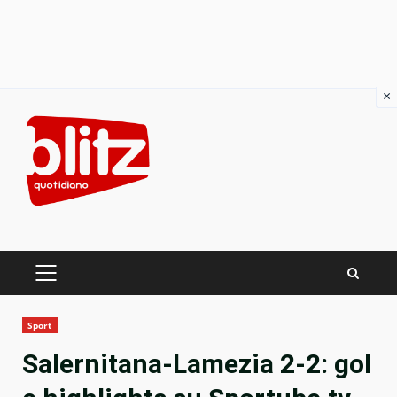
×
Skip
to
content
PRIMARY
MENU
Sport
Salernitana-Lamezia 2-2: gol