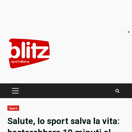
×
Skip
to
content
PRIMARY
MENU
Sport
Salute, lo sport salva la vita: