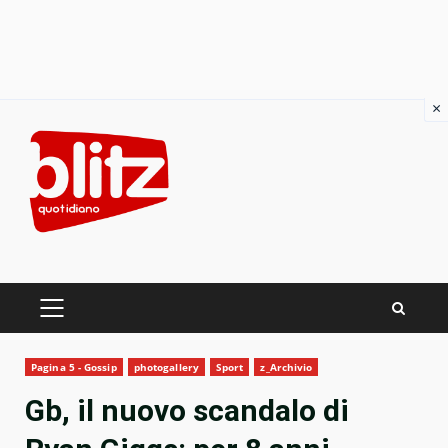
×
Skip
to
content
PRIMARY
MENU
Pagina 5 - Gossip
photogallery
Sport
z_Archivio
Gb, il nuovo scandalo di