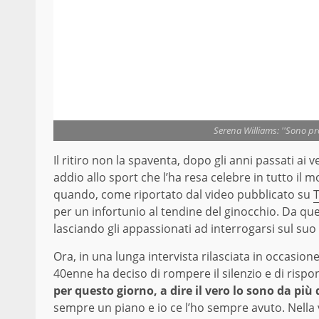
Serena Williams: ''Sono pron
Il ritiro non la spaventa, dopo gli anni passati ai v
addio allo sport che l’ha resa celebre in tutto il m
quando, come riportato dal video pubblicato su
T
per un infortunio al tendine del ginocchio. Da que
lasciando gli appassionati ad interrogarsi sul suo
Ora, in una lunga intervista rilasciata in occasion
40enne ha deciso di rompere il silenzio e di rispond
per questo giorno, a dire il vero lo sono da più
sempre un piano e io ce l’ho sempre avuto. Nella vit