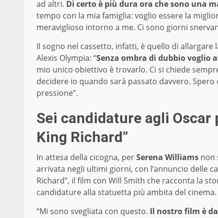
ad altri.
Di certo è più dura ora che sono una 
tempo con la mia famiglia: voglio essere la migli
meraviglioso intorno a me. Ci sono giorni snervant
Il sogno nel cassetto, infatti, è quello di allargare
Alexis Olympia: “
Senza ombra di dubbio voglio ave
mio unico obiettivo è trovarlo. Ci si chiede semp
decidere io quando sarà passato davvero. Spero 
pressione”.
Sei candidature agli Oscar 
King Richard”
In attesa della cicogna, per
Serena Williams
non s
arrivata negli ultimi giorni, con l’annuncio delle 
Richard”, il film con Will Smith che racconta la st
candidature alla statuetta più ambita del cinema.
“Mi sono svegliata con questo.
Il nostro film è d