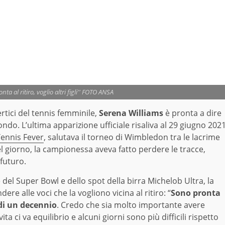
ta al ritiro, voglio altri figli'' FOTO ANSA
ertici del tennis femminile,
Serena Williams
è pronta a dire
ondo. L’ultima apparizione ufficiale risaliva al 29 giugno 202
ennis Fever
, salutava il torneo di Wimbledon tra le lacrime
l giorno, la campionessa aveva fatto perdere le tracce,
 futuro.
e del Super Bowl e dello spot della birra Michelob Ultra, la
ere alle voci che la vogliono vicina al ritiro: “
Sono pronta
 di un decennio
. Credo che sia molto importante avere
a ci va equilibrio e alcuni giorni sono più difficili rispetto