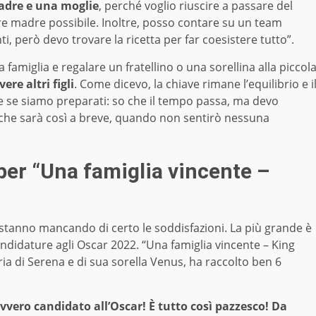
madre e una moglie
, perché voglio riuscire a passare del
ore madre possibile. Inoltre, posso contare su un team
i, però devo trovare la ricetta per far coesistere tutto”.
 la famiglia e regalare un fratellino o una sorellina alla piccol
re altri figli
. Come dicevo, la chiave rimane l’equilibrio e i
re se siamo preparati: so che il tempo passa, ma devo
che sarà così a breve, quando non sentirò nessuna
per “Una famiglia vincente –
tanno mancando di certo le soddisfazioni. La più grande è
candidature agli Oscar 2022. “Una famiglia vincente – King
oria di Serena e di sua sorella Venus, ha raccolto ben 6
avvero candidato all’Oscar! È tutto così pazzesco! Da