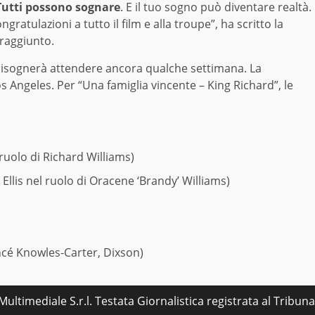
utti possono sognare
. E il tuo sogno può diventare realtà.
atulazioni a tutto il film e alla troupe”, ha scritto la
raggiunto.
a bisognerà attendere ancora qualche settimana. La
 Angeles. Per “Una famiglia vincente – King Richard”, le
 ruolo di Richard Williams)
Ellis nel ruolo di Oracene ‘Brandy’ Williams)
oncé Knowles-Carter, Dixson)
ultimediale S.r.l. Testata Giornalistica registrata al Tribu