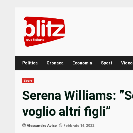
Skip
to
content
Politica
Cronaca
Economia
Sport
Video
Sport
Serena Williams: ”So
voglio altri figli”
Alessandro Avico
Febbraio 14, 2022