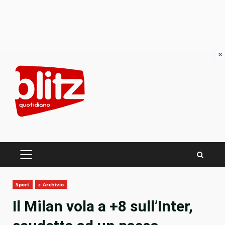
×
Skip
to
content
PRIMARY
MENU
Sport
z_Archivio
Il Milan vola a +8 sull’Inter,