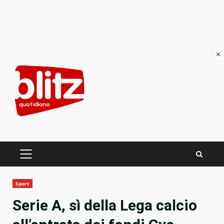
×
Skip
to
content
PRIMARY
MENU
Sport
Serie A, sì della Lega calcio