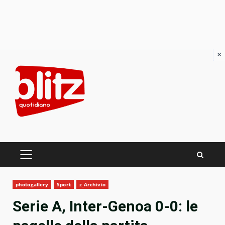
×
Skip
to
content
PRIMARY
MENU
photogallery
Sport
z_Archivio
Serie A, Inter-Genoa 0-0: le