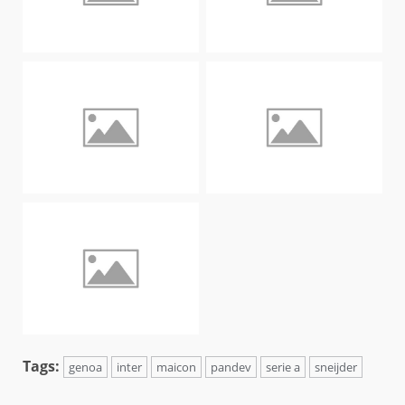
Tags:
genoa
inter
maicon
pandev
serie a
sneijder