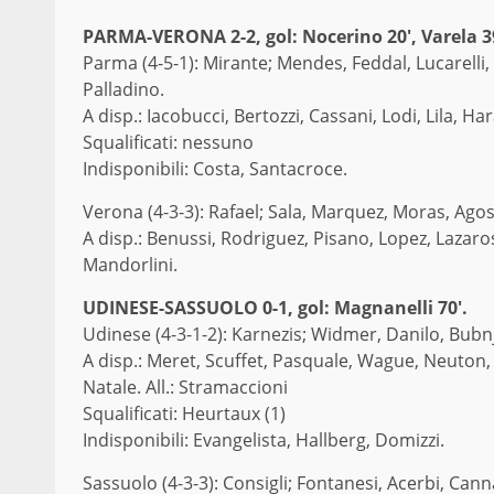
PARMA-VERONA 2-2, gol: Nocerino 20′, Varela 39′
Parma (4-5-1): Mirante; Mendes, Feddal, Lucarelli,
Palladino.
A disp.: Iacobucci, Bertozzi, Cassani, Lodi, Lila, H
Squalificati: nessuno
Indisponibili: Costa, Santacroce.
Verona (4-3-3): Rafael; Sala, Marquez, Moras, Agost
A disp.: Benussi, Rodriguez, Pisano, Lopez, Lazaros
Mandorlini.
UDINESE-SASSUOLO 0-1, gol: Magnanelli 70′.
Udinese (4-3-1-2): Karnezis; Widmer, Danilo, Bubnj
A disp.: Meret, Scuffet, Pasquale, Wague, Neuton, 
Natale. All.: Stramaccioni
Squalificati: Heurtaux (1)
Indisponibili: Evangelista, Hallberg, Domizzi.
Sassuolo (4-3-3): Consigli; Fontanesi, Acerbi, Cann