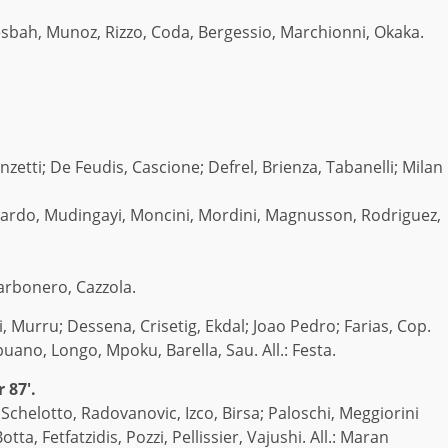
sbah, Munoz, Rizzo, Coda, Bergessio, Marchionni, Okaka.
enzetti; De Feudis, Cascione; Defrel, Brienza, Tabanelli; Milan
duardo, Mudingayi, Moncini, Mordini, Magnusson, Rodriguez,
Carbonero, Cazzola.
ini, Murru; Dessena, Crisetig, Ekdal; Joao Pedro; Farias, Cop.
puano, Longo, Mpoku, Barella, Sau. All.: Festa.
 87′.
i; Schelotto, Radovanovic, Izco, Birsa; Paloschi, Meggiorini
otta, Fetfatzidis, Pozzi, Pellissier, Vajushi. All.: Maran