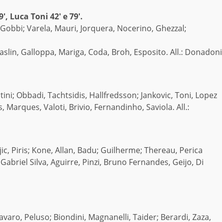
, Luca Toni 42′ e 79′.
 Gobbi; Varela, Mauri, Jorquera, Nocerino, Ghezzal;
araslin, Galloppa, Mariga, Coda, Broh, Esposito. All.: Donadoni
ini; Obbadi, Tachtsidis, Hallfredsson; Jankovic, Toni, Lopez
, Marques, Valoti, Brivio, Fernandinho, Saviola. All.:
ic, Piris; Kone, Allan, Badu; Guilherme; Thereau, Perica
Gabriel Silva, Aguirre, Pinzi, Bruno Fernandes, Geijo, Di
avaro, Peluso; Biondini, Magnanelli, Taider; Berardi, Zaza,