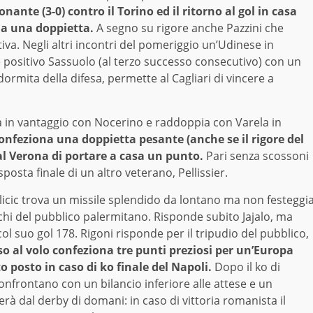
onante (3-0) contro il Torino ed il ritorno al gol in casa
ma una doppietta.
A segno su rigore anche Pazzini che
iva. Negli altri incontri del pomeriggio un’Udinese in
e positivo Sassuolo (al terzo successo consecutivo) con un
rmita della difesa, permette al Cagliari di vincere a
orta in vantaggio con Nocerino e raddoppia con Varela in
confeziona una doppietta pesante (anche se il rigore del
l Verona di portare a casa un punto.
Pari senza scossoni
osta finale di un altro veterano, Pellissier.
 Ilicic trova un missile splendido da lontano ma non festeggi
ischi del pubblico palermitano. Risponde subito Jajalo, ma
col suo gol 178. Rigoni risponde per il tripudio del pubblico,
o al volo confeziona tre punti preziosi per un’Europa
to posto in caso di ko finale del Napoli.
Dopo il ko di
onfrontano con un bilancio inferiore alle attese e un
 dal derby di domani: in caso di vittoria romanista il