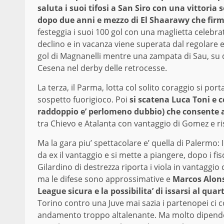
saluta i suoi tifosi a San Siro con una vittoria s
dopo due anni e mezzo di El Shaarawy che fir
festeggia i suoi 100 gol con una maglietta celebrat
declino e in vacanza viene superata dal regolare 
gol di Magnanelli mentre una zampata di Sau, su do
Cesena nel derby delle retrocesse.
La terza, il Parma, lotta col solito coraggio si p
sospetto fuorigioco. Poi
si scatena Luca Toni e 
raddoppio e’ perlomeno dubbio) che consente a
tra Chievo e Atalanta con vantaggio di Gomez e risp
Ma la gara piu’ spettacolare e’ quella di Palermo:
da ex il vantaggio e si mette a piangere, dopo i f
Gilardino di destrezza riporta i viola in vantaggio 
ma le difese sono approssimative e
Marcos Alons
League sicura e la possibilita’ di issarsi al quar
Torino contro una Juve mai sazia i partenopei ci c
andamento troppo altalenante. Ma molto dipenderà