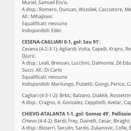
Muriel, Samuel Eto’o.
A disp.: Romero, Duncan, Wszolek, Cacciatore, Me
All.: Mihajlovic
Squalificati: nessuno
Indisponibili: Eder.
CESENA-CAGLIARI 0-1, gol: Sau 91′.
Cesena (4-2-3-1): Agliardi; Volta, Capelli, Krajnc, R
Djuric.
A disp.: Leali, Bressan, Lucchini, Dalmonte, Zé E
Succi. All.: Di Carlo
Squalificati: nessuno
Indisponibili: Marilungo, Pulzetti, Giorgi, Perico, 
Cagliari (4-3-1-2): Brkic; Balzano, Diakitè, Rossett
A disp.: Cragno, A. Gonzalez, Ceppitelli, Avelar, Ca
CHIEVO-ATALANTA 1-1, gol: Gomez 49′, Pellissier
Chievo (4-4-2): Bardi; Frey, Dainelli, Cesar, Biragh
A disp.: Bizzarri, Seculin, Sardo, Zukanovic, Cofie, B