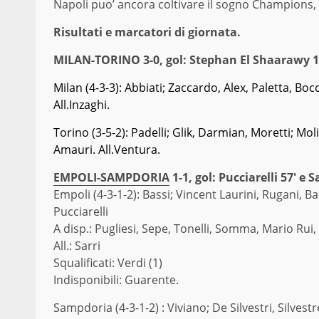
Napoli puo’ ancora coltivare il sogno Champions, 
Risultati e marcatori di giornata.
MILAN-TORINO 3-0, gol: Stephan El Shaarawy 18
Milan (4-3-3): Abbiati; Zaccardo, Alex, Paletta, Boc
All.Inzaghi.
Torino (3-5-2): Padelli; Glik, Darmian, Moretti; Mo
Amauri. All.Ventura.
EMPOLI-SAMPDORIA
1-1, gol: Pucciarelli 57′ e 
Empoli (4-3-1-2): Bassi; Vincent Laurini, Rugani, B
Pucciarelli
A disp.: Pugliesi, Sepe, Tonelli, Somma, Mario Rui, 
All.: Sarri
Squalificati: Verdi (1)
Indisponibili: Guarente.
Sampdoria (4-3-1-2) : Viviano; De Silvestri, Silve