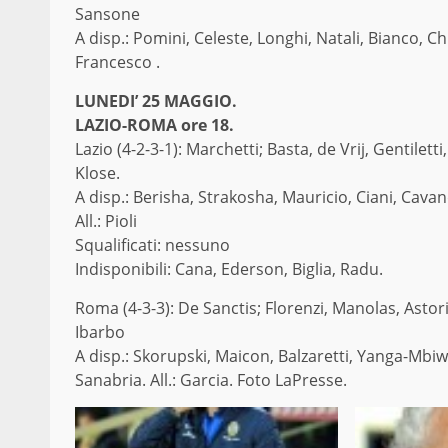
Sansone
A disp.: Pomini, Celeste, Longhi, Natali, Bianco, Chi
Francesco .
LUNEDI’ 25 MAGGIO.
LAZIO-ROMA ore 18.
Lazio (4-2-3-1): Marchetti; Basta, de Vrij, Gentilett
Klose.
A disp.: Berisha, Strakosha, Mauricio, Ciani, Cavan
All.: Pioli
Squalificati: nessuno
Indisponibili: Cana, Ederson, Biglia, Radu.
Roma (4-3-3): De Sanctis; Florenzi, Manolas, Astori,
Ibarbo
A disp.: Skorupski, Maicon, Balzaretti, Yanga-Mbiw
Sanabria. All.: Garcia. Foto LaPresse.