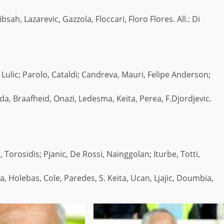
bsah, Lazarevic, Gazzola, Floccari, Floro Flores. All.: Di
i, Lulic; Parolo, Cataldi; Candreva, Mauri, Felipe Anderson;
da, Braafheid, Onazi, Ledesma, Keita, Perea, F.Djordjevic.
 Torosidis; Pjanic, De Rossi, Nainggolan; Iturbe, Totti,
a, Holebas, Cole, Paredes, S. Keita, Ucan, Ljajic, Doumbia,