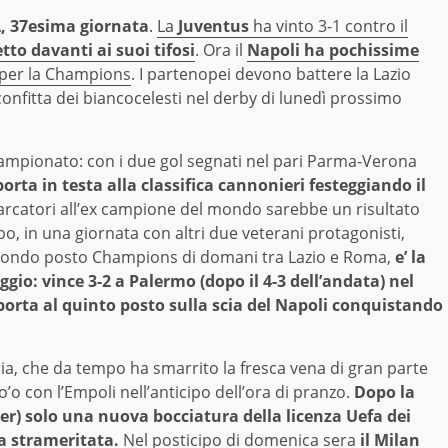
A, 37esima giornata
.
La
Juventus
ha vinto 3-1 contro il
tto davanti ai suoi tifosi
. Ora il
Napoli ha pochissime
 per la Champions
. I partenopei devono battere la Lazio
onfitta dei biancocelesti nel derby di lunedì prossimo
 campionato: con i due gol segnati nel pari Parma-Verona
porta in testa alla classifica cannonieri festeggiando il
ei marcatori all’ex campione del mondo sarebbe un risultato
o, in una giornata con altri due veterani protagonisti,
l secondo posto Champions di domani tra Lazio e Roma,
e’ la
ggio: vince 3-2 a Palermo (dopo il 4-3 dell’andata) nel
porta al quinto posto sulla scia del Napoli conquistando
a, che da tempo ha smarrito la fresca vena di gran parte
o’o con l’Empoli nell’anticipo dell’ora di pranzo.
Dopo la
ter) solo una nuova bocciatura della licenza Uefa dei
a strameritata.
Nel posticipo di domenica sera
il Milan