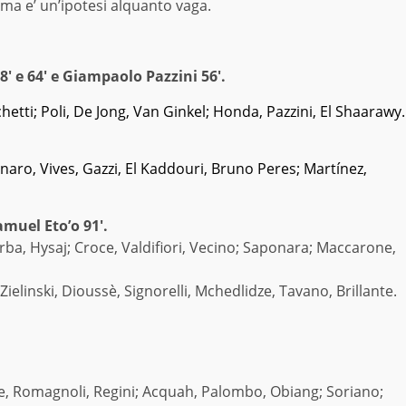
ma e’ un’ipotesi alquanto vaga.
′ e 64′ e Giampaolo Pazzini 56′.
chetti; Poli, De Jong, Van Ginkel; Honda, Pazzini, El Shaarawy.
linaro, Vives, Gazzi, El Kaddouri, Bruno Peres; Martínez,
Samuel Eto’o 91′.
arba, Hysaj; Croce, Valdifiori, Vecino; Saponara; Maccarone,
Zielinski, Dioussè, Signorelli, Mchedlidze, Tavano, Brillante.
stre, Romagnoli, Regini; Acquah, Palombo, Obiang; Soriano;