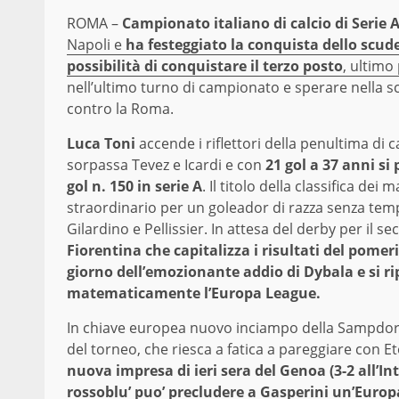
ROMA –
Campionato italiano di calcio di Serie 
Napoli e
ha festeggiato la conquista dello scude
possibilità di conquistare il terzo posto
, ultimo
nell’ultimo turno di campionato e sperare nella sc
contro la Roma.
Luca Toni
accende i riflettori della penultima di
sorpassa Tevez e Icardi e con
21 gol a 37 anni si 
gol n. 150 in serie A
. Il titolo della classifica d
straordinario per un goleador di razza senza temp
Gilardino e Pellissier. In attesa del derby per i
Fiorentina che capitalizza i risultati del pomeri
giorno dell’emozionante addio di Dybala e si ri
matematicamente l’Europa League.
In chiave europea nuovo inciampo della Sampdori
del torneo, che riesca a fatica a pareggiare con Et
nuova impresa di ieri sera del Genoa (3-2 all’In
rossoblu’ puo’ precludere a Gasperini un’Europ