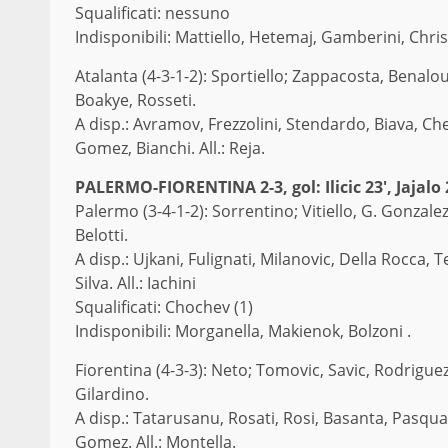
Squalificati: nessuno
Indisponibili: Mattiello, Hetemaj, Gamberini, Chri
Atalanta (4-3-1-2): Sportiello; Zappacosta, Benalou
Boakye, Rosseti.
A disp.: Avramov, Frezzolini, Stendardo, Biava, C
Gomez, Bianchi. All.: Reja.
PALERMO-FIORENTINA 2-3, gol: Ilicic 23′, Jajalo 
Palermo (3-4-1-2): Sorrentino; Vitiello, G. Gonzalez
Belotti.
A disp.: Ujkani, Fulignati, Milanovic, Della Rocca,
Silva. All.: Iachini
Squalificati: Chochev (1)
Indisponibili: Morganella, Makienok, Bolzoni .
Fiorentina (4-3-3): Neto; Tomovic, Savic, Rodriguez,
Gilardino.
A disp.: Tatarusanu, Rosati, Rosi, Basanta, Pasqual
Gomez. All.: Montella.