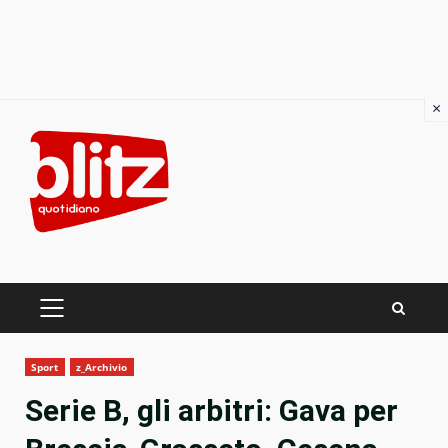
×
Skip
to
content
PRIMARY
MENU
Sport
z_Archivio
Serie B, gli arbitri: Gava per